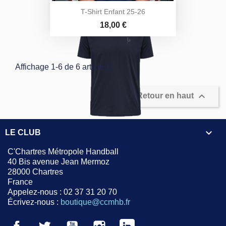
T-Shirt Enfant 25-26
Prix
18,00 €
Affichage 1-6 de 6 article(s)

Retour en haut

LE CLUB
C'Chartres Métropole Handball
40 Bis avenue Jean Mermoz
28000 Chartres
France
Appelez-nous :
02 37 31 20 70
Écrivez-nous :
boutique@ccmhb.fr
Facebook
Twitter
YouTube
Instagram
LinkedIn