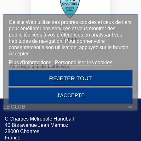
Ce site Web utilise ses propres cookies et ceux de tiers
pour améliorer nos services et vous montrer des
Porte Clé
publicités liées à vos préférences en analysant vos
Prix
5,00 €
habitudes de navigation. Pour donner votre
consentement à son utilisation, appuyez sur le bouton
Accepter.
Plus d'informations
Personnaliser les cookies
Affichage 1-1 de 1 article(s)
REJETER TOUT

Retour en haut
J'ACCEPTE

LE CLUB
C'Chartres Métropole Handball
40 Bis avenue Jean Mermoz
28000 Chartres
France