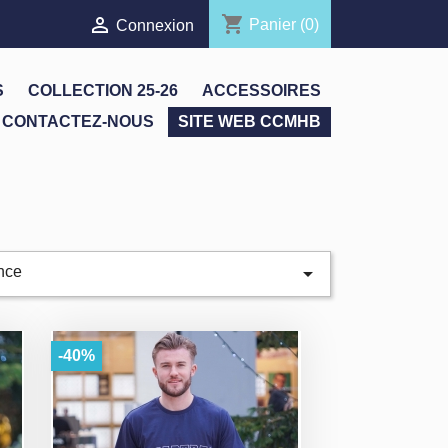
shopping_cart

Panier
(0)
Connexion
S
COLLECTION 25-26
ACCESSOIRES
CONTACTEZ-NOUS
SITE WEB CCMHB

nce
-40%