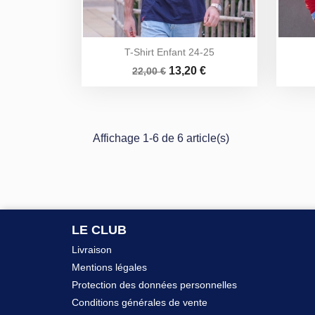
T-Shirt Enfant 24-25
Prix
Prix
13,20 €
22,00 €
de
base
Affichage 1-6 de 6 article(s)
LE CLUB
Livraison
Mentions légales
Protection des données personnelles
Conditions générales de vente