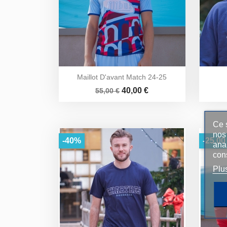
Maillot D'avant Match 24-25
Prix
Prix
40,00 €
55,00 €
de
base
Ce s
nos 
-40%
-25,00
ana
con
Plu