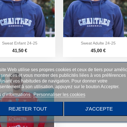
Sweat Enfant 24-25
Sweat Adulte 24-25
Prix
Prix
41,50 €
45,00 €
ite Web utilise ses propres cookies et ceux de tiers pour amélio
services et vous montrer des publicités liées à vos préférences
 €
lysant vos habitudes de navigation. Pour donner votre
sentement à son utilisation, appuyez sur le bouton Accepter.
s d'informations
Personnaliser les cookies
REJETER TOUT
J'ACCEPTE