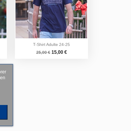
T-Shirt Adulte 24-25
Prix
Prix
15,00 €
25,00 €
de
base
rer
 en