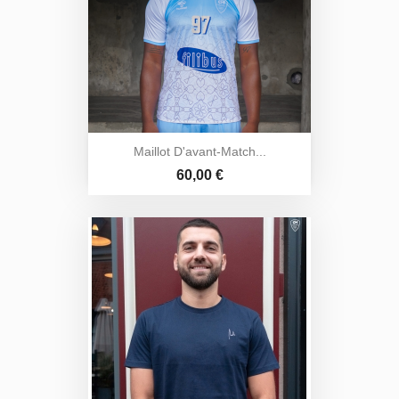
Maillot D'avant-Match...
Prix
60,00 €