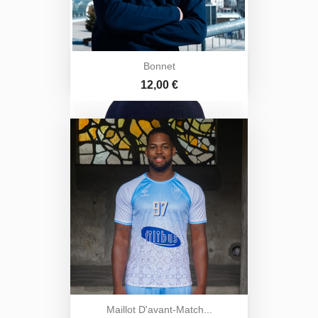
Bonnet
Prix
12,00 €
Maillot D'avant-Match...