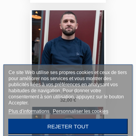
Ce site Web utilise ses propres cookies et ceux de tiers
pour améliorer nos services et vous montrer des
publicités liées à vos préférences en analysant vos
habitudes de navigation. Pour donner votre
Sweat Enfant 25-26
consentement à son utilisation, appuyez sur le bouton
Prix
32,00 €
Accepter.
Plus d'informations
Personnaliser les cookies
REJETER TOUT