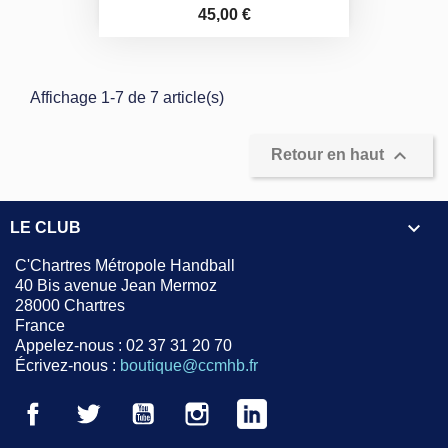
Prix
45,00 €
Affichage 1-7 de 7 article(s)

Retour en haut

LE CLUB
C'Chartres Métropole Handball
40 Bis avenue Jean Mermoz
28000 Chartres
France
Appelez-nous :
02 37 31 20 70
Écrivez-nous :
boutique@ccmhb.fr
Facebook
Twitter
YouTube
Instagram
LinkedIn